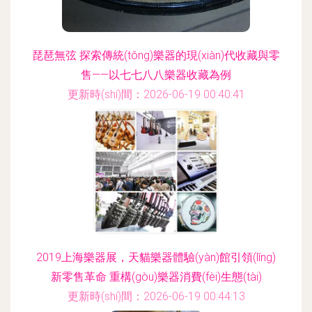
琵琶無弦 探索傳統(tǒng)樂器的現(xiàn)代收藏與零
售——以七七八八樂器收藏為例
更新時(shí)間：2026-06-19 00:40:41
2019上海樂器展，天貓樂器體驗(yàn)館引領(lǐng)
新零售革命 重構(gòu)樂器消費(fèi)生態(tài)
更新時(shí)間：2026-06-19 00:44:13