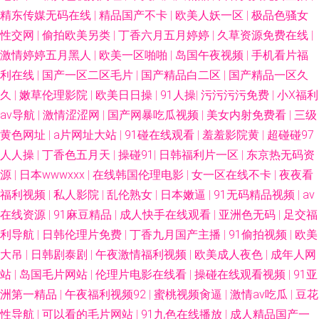
www 91海角真实网站www 九一视频免费入口 91最新在线免费观看 日韩美
精东传媒无码在线
|
精品国产不卡
|
欧美人妖一区
|
极品色骚女
性交网
|
偷拍欧美另类
|
丁香六月五月婷婷
|
久草资源免费在线
|
性生活网站 97超碰在线资源站 欧美性视频123 传煤精品入口 日韩另类三区
激情婷婷五月黑人
|
欧美一区啪啪
|
岛国午夜视频
|
手机看片福
利在线
|
国产一区二区毛片
|
国产精品白二区
|
国产精品一区久
91蜜桃网在线观看 玖玖草网 91国标精品 久久天堂91 91av91se刺激 国99国
久
|
嫩草伦理影院
|
欧美日日操
|
91人操
|
污污污污免费
|
小Ⅹ福利
av导航
|
激情涩涩网
|
国产网暴吃瓜视频
|
美女内射免费看
|
三级
产在线 午夜福利视频91 91最新超碰 91prom在线观看 91夫妻交换 欧美乱大
黄色网址
|
a片网址大站
|
91碰在线观看
|
羞羞影院黄
|
超碰碰97
人人操
交做爰性AV 日韩毛毛片 伊人院入口一二三 久久伊人狠狠草 亚洲欧洲综合日
|
丁香色五月天
|
操碰91
|
日韩福利片一区
|
东京热无码资
源
|
日本wwwxxx
|
在线韩国伦理电影
|
女一区在线不卡
|
夜夜看
韩精品 国产AV老师 国产精品禁久久精品 亚洲日韩精品无 国内一级TT 亚洲成
福利视频
|
私人影院
|
乱伦熟女
|
日本嫩逼
|
91无码精品视频
|
av
在线资源
|
91麻豆精品
|
成人快手在线观看
|
亚洲色无码
|
足交福
人网久久 豆花最新网站 香蕉视频导航 成人自慰 色天堂黄 91污污在線視頻觀
利导航
|
日韩伦理片免费
|
丁香九月国产主播
|
91偷拍视频
|
欧美
大吊
|
日韩剧泰剧
|
午夜激情福利视频
|
欧美成人夜色
|
成年人网
看 日本欧美大片 91伊人国产在线 人妖乱轮谢精 91少妇网视频在线 欧美国产
站
|
岛国毛片网站
|
伦理片电影在线看
|
操碰在线观看视频
|
91亚
洲第一精品
|
午夜福利视频92
|
蜜桃视频肏逼
|
激情av吃瓜
|
豆花
综合 91红杏社区在线 97超鹏欧美 91狠狠综合色网 國産AV天美傳媒 无码专
性导航
|
可以看的毛片网站
|
91九色在线播放
|
成人精品国产一