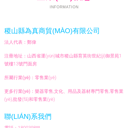
INFORMATION
稷山縣為真商貿(MÀO)有限公司
法人代表：
鄭偉
注冊地址：
山西省運(yùn)城市稷山縣育英街世紀(jì)御景苑1
號樓13號門面房
所屬行業(yè)：
零售業(yè)
更多行業(yè)：
樂器零售,文化、用品及器材專門零售,零售業
(yè),批發(fā)和零售業(yè)
聯(LIÁN)系我們
電話：1800398**