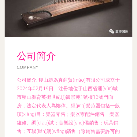
公司簡介
COMPANY
公司簡介:
稷山縣為真商貿(mào)有限公司成立于
2024年02月19日，注冊地位于山西省運(yùn)城
市稷山縣育英街世紀(jì)御景苑1號樓13號門面
房，法定代表人為鄭偉。經(jīng)營范圍包括一般
項(xiàng)目：樂器零售；樂器零配件銷售；樂器
維修、調(diào)試；音響設(shè)備銷售；玩具銷
售；互聯(lián)網(wǎng)銷售（除銷售需要許可的