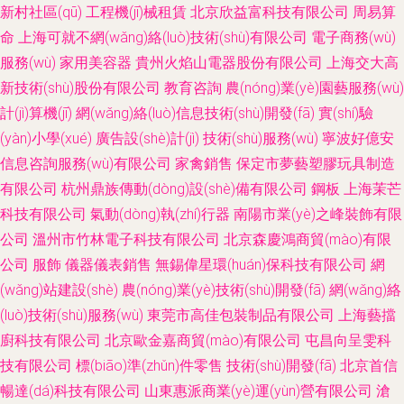
新村社區(qū)
工程機(jī)械租賃
北京欣益富科技有限公司
周易算
命
上海可就不網(wǎng)絡(luò)技術(shù)有限公司
電子商務(wù)
服務(wù)
家用美容器
貴州火焰山電器股份有限公司
上海交大高
新技術(shù)股份有限公司
教育咨詢
農(nóng)業(yè)園藝服務(wù)
計(jì)算機(jī)
網(wǎng)絡(luò)信息技術(shù)開發(fā)
實(shí)驗
(yàn)小學(xué)
廣告設(shè)計(jì)
技術(shù)服務(wù)
寧波好億安
信息咨詢服務(wù)有限公司
家禽銷售
保定市夢藝塑膠玩具制造
有限公司
杭州鼎族傳動(dòng)設(shè)備有限公司
鋼板
上海茉芒
科技有限公司
氣動(dòng)執(zhí)行器
南陽市業(yè)之峰裝飾有限
公司
溫州市竹林電子科技有限公司
北京森慶鴻商貿(mào)有限
公司
服飾
儀器儀表銷售
無錫偉星環(huán)保科技有限公司
網
(wǎng)站建設(shè)
農(nóng)業(yè)技術(shù)開發(fā)
網(wǎng)絡
(luò)技術(shù)服務(wù)
東莞市高佳包裝制品有限公司
上海藝擋
廚科技有限公司
北京歐金嘉商貿(mào)有限公司
屯昌向呈雯科
技有限公司
標(biāo)準(zhǔn)件零售
技術(shù)開發(fā)
北京首信
暢達(dá)科技有限公司
山東惠派商業(yè)運(yùn)營有限公司
滄