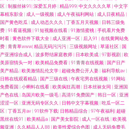
区无码专区 大香蕉色AV 天堂网91 91在线视频视频 欧美黄色一级纯黄网络
区
|
制服丝袜91
|
深爱五月婷
|
精品999
|
中文久久久久草
|
中文字
幕精东影业
|
成人一级视频
|
成人午夜福利网站
|
成人日夜精品
|
99热超碰99色色 日韩黑视频 91中文视频在线 欧美sss 91人人操人人爽 人人
国产黄色吃瓜
|
成人动态久久久
|
丁香五月天视频
|
日韩三级免
费
|
91看逼视频
|
91短视频在线看
|
91激情蜜桃
|
手机看片免费
人a∨av 91亚洲资源站 欧美国产成人 91后入在线 国产欧美综合系列在线 在
时看
|
黄色软件下载大全
|
成人亚洲一区
|
后入91
|
在线黄网站免
费
|
青青草www
|
精品无码污污污
|
三级视频网址
|
草逼社区
|
国
线影院福利 国产欧美岛国 亚洲黄色AV男人天堂 国产精品国产 亚洲激情小说
产亚洲综合成人
|
波多野结家庭教师
|
日本欧美成
|
97影视剧
|
欧
美原宿情头一对
|
欧美精品免费看
|
91青青在线视频
|
国产日产
网 东京热大香蕉av 天天艹夜夜草 91網站 日本人妖学aa 91青青娱乐 久草资
美产精品
|
欧美激情乱伦文学
|
超碰免费公开人妻
|
福利导航av
|
源网 91乱子伦国产伦 久干网五月婷 91精品论坛 黄色视频一六九区 自啪91
日韩在线观看精品
|
国产三级在线
|
午夜宅男在线视频
|
91网站
免费看国
|
小蝌蚪在线看
|
欧美疯狂高潮
|
日本丝袜女同
|
亚洲国
福利国产精品 色五月婷婷基地 东京热福利电影在线 午夜国产91视频福利 av
产色在线
|
岛国片欧美一级毛
|
高清91免费国产
|
韩日一区
|
亚洲
涩涩一区
|
亚洲无码专区久久
|
日韩中文字幕视频
|
吃瓜一区二
日韩福利精品导航 五月天婷婷社区 俺去射官网 日韩中文 91小视频黄 欧美激
区
|
丁香五月av
|
91软件下载
|
日韩精品综合
|
97午夜福利
|
超碰
黑丝在线91
|
欧美精品a
|
国产美女影院
|
成人一区在线
|
欧美视
情日韩无码 91中文字幕 色妞妞爱婷婷操导航 91资源在线观看视频 乱伦社撸
频亚洲
|
久久精品人人88
|
欧美性爱综合色图
|
成人无码免费毛