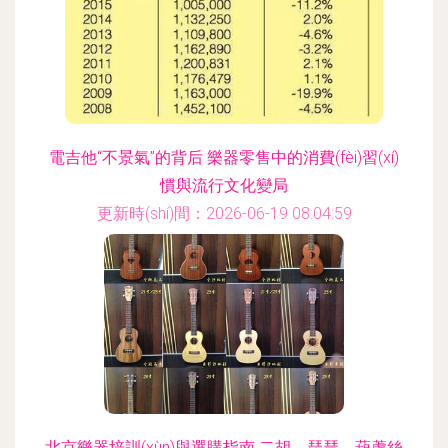
電吉他“不景氣”的背后 樂器零售中的消費(fèi)習(xí)
慣與流行文化變局
更新時(shí)間：2026-06-19 08:04:59
北京樂器培訓(xùn)與選購指南 二胡、琵琶、葫蘆絲