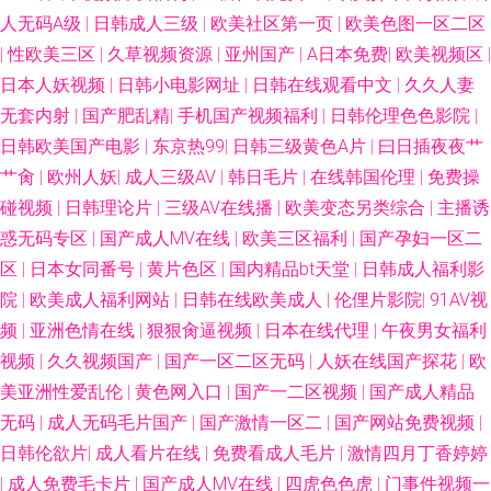
人无码A级
|
日韩成人三级
|
欧美社区第一页
|
欧美色图一区二区
方网站 a级网站在线观看 第一福利区导航 91入口17 久久草午夜福利视频 亚
|
性欧美三区
|
久草视频资源
|
亚州国产
|
A日本免费
|
欧美视频区
|
日本人妖视频
洲综合国产婷婷基地 97伦理影院 欧美欧美曰 91TV网站 黑丝巨乳 亚洲色情
|
日韩小电影网址
|
日韩在线观看中文
|
久久人妻
无套内射
|
国产肥乱精
|
手机国产视频福利
|
日韩伦理色色影院
|
影视在线观看 97人人色 人人操国产精品 91深夜福利视频 国女不卡 少妇导航
日韩欧美国产电影
|
东京热99
|
日韩三级黄色A片
|
曰日插夜夜艹
艹肏
|
欧州人妖
|
成人三级AV
|
韩日毛片
|
在线韩国伦理
|
免费操
影院 91看片淫黄 国产精品第二区 91福利试看爽片 国产在线第一页 色打炮在
碰视频
|
日韩理论片
|
三级AV在线播
|
欧美变态另类综合
|
主播诱
惑无码专区
|
国产成人MV在线
|
欧美三区福利
|
国产孕妇一区二
线免费视频 91prom 免费成人福利 91色漫网页版入口 91美女视频在线播放
区
|
日本女同番号
|
黄片色区
|
国内精品bt天堂
|
日韩成人福利影
院
|
欧美成人福利网站
|
日韩在线欧美成人
|
伦俚片影院
|
91AV视
东方成人AV在线观看 91免费WWW 91资源网在线视频 人妖伪娘重口一区 91
频
|
亚洲色情在线
|
狠狠肏逼视频
|
日本在线代理
|
午夜男女福利
少妇啪啪婷婷超碰 日韩精品aV无码 久久伊人狠狠草 91精品做爱视频 国产黄
视频
|
久久视频国产
|
国产一区二区无码
|
人妖在线国产探花
|
欧
美亚洲性爱乱伦
|
黄色网入口
|
国产一二区视频
|
国产成人精品
a三级三级三级 深夜老湿机 91视频入口 加勒比性爱资源 午夜天堂精品久久
无码
|
成人无码毛片国产
|
国产激情一区二
|
国产网站免费视频
|
日韩伦欲片
|
成人看片在线
|
免费看成人毛片
|
激情四月丁香婷婷
91在线官网观看 久久超伊人超 一区二卡三卡中日 av导航网第一福利 伊人色
|
成人免费毛卡片
|
国产成人MV在线
|
四虎色色虎
|
门事件视频一