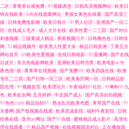
二区
|
青青草在观免费
|
91视频诱惑
|
日韩高清视频网站
|
欧美日
爱影院 国产电影免费观看 午夜se影院 91熊猫传媒 欧美黄色A片导航 91青草
韩在线欧美
|
A片在线观看网址
|
男插女黄色在线看
|
国产高清三
级
|
日韩免费电影网
|
欧美日韩片
|
91男人社区
|
亚洲国产一区二
在线观看 欧美性爱视讯一区 91极品在线 精品日韩网
区
|
在线成人毛片
|
成人大片在线
|
欧美性爱一二三四
|
国产对白
刺激视频
|
三级黄成人精品
|
香蕉视频污片
|
日韩撸色色
|
日韩情
网
|
51精品视频号
|
欧美黑人性爱大杂
|
精品日韩亚洲
|
丁香五月
网站首页
|
69欧美性爱视频
|
在线日韩电影
|
91直播网
|
国产在线
日皮片
|
东京热电影网欧美
|
亚洲欧美日韩另类
|
欧美电影a
|
午
夜色情1级
|
青青草在现视频
|
国产免费99
|
欧美四级在线
|
欧洲
专区二三四
|
国产日韩一区三区
|
欧美肏屄网一区
|
日韩精品影
院伦理
|
91视频首页
|
欧美理论片
|
午夜福利91社区
|
91蝌蚪91九
色
|
欧美处女网
|
五月婷婷
|
中文国产成人
|
国产高清自拍视频
|
97色色com
|
精品自拍91
|
熟女乱伦欧美色图
|
青草国产在线
|
91
夫妻网
|
国产线视频在线观
|
欧美尻逼影院
|
福利午夜影院
|
日韩
经典在线
|
亚州av网址
|
国产91在线
|
蜜桃精品成人影片
|
高清伦
理在线观看
|
91精品国产视频
|
在线视频国语对白
|
正在播放国