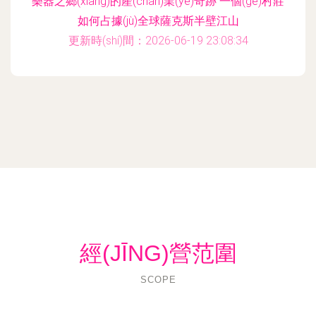
樂器之鄉(xiāng)的產(chǎn)業(yè)奇跡 一個(gè)村莊
如何占據(jù)全球薩克斯半壁江山
更新時(shí)間：2026-06-19 23:08:34
經(JĪNG)營范圍
SCOPE