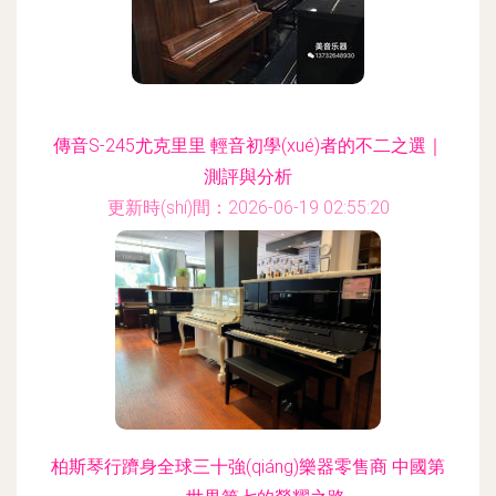
傳音S-245尤克里里 輕音初學(xué)者的不二之選｜
測評與分析
更新時(shí)間：2026-06-19 02:55:20
柏斯琴行躋身全球三十強(qiáng)樂器零售商 中國第