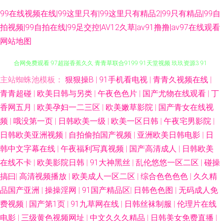
99在线视频在线|99这里只有|99这里只有精品2|99只有精品|99自
拍视频|99自拍在线|99足交控|AV12久草|av91撸撸|av97在线观看
网站地图
主站蜘蛛池模板：
狠狠操B
|
91手机看电视
|
青青久视频在线
|
91熟妇综合 91视频国产网址 91久操超碰在线 手机免费福利视频91 色色综
青青超碰
|
欧美日韩与另类
|
午夜色色片
|
国产尤物在线观看
|
丁
合网免费观看 97超踫香蕉久久 青青草联合9199 91天堂视频 玖玖资源3 91
香网五月
|
欧美孕妇一二三区
|
欧美嫩草影院
|
国产青女在线视
频
|
哦没第一页
|
日韩欧美一级
|
欧美一区日韩
|
午夜宅男影院
|
九色蝌蚪人妻 老司机视频导航网站 91精产国品影院网址 精品视频首页 91成
日韩欧美亚洲视频
|
自拍偷拍国产视频
|
亚洲欧美日韩电影
|
日
韩中文字幕在线
|
午夜福利写真视频
|
国产高清成人
|
日韩欧美
人成人进入人口 国产传媒合集 亚洲瑟热 国产99在线精品 91九色蝌蚪视频网
在线不卡
|
欧美影院日韩
|
91大神黑丝
|
乱伦悠悠一区二区
|
碰操
搞曰
|
高清视频播放
|
欧美成人一区二区
|
综合色色色色
|
久久精
站 九九av 亚洲精品在线一 国产91网红在线观看 亚洲成人日韩在线 不卡另类
品国产亚洲
|
操操淫网
|
91国产精品区
|
日韩色色图
|
无码成人免
费视频
|
国产第1页
|
91九草网在线
|
日韩丝袜制服
|
伦理片在线
丝瓜肏肏 91在线丝袜视频 欧美日韩国产成人综合 91视屏黄色 免费成人版
电影
|
三级黄色视频网址
|
中文久久久精品
|
日韩美女免费直播
|