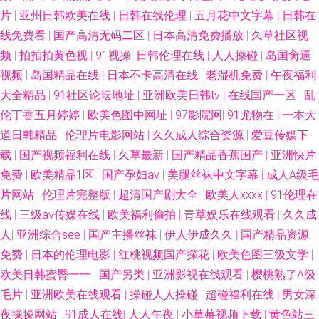
片
|
小姐 大香蕉伊人啪啪啪 五月天av资源男人网 www国产精品 先锋影音av第一
亚州日韩欧美在线
|
日韩在线伦理
|
五月花中文字幕
|
日韩在
线免费看
|
国产高清无码二区
|
日本高清免费播放
|
久草社区视
页 大香蕉99va 亚州av不卡 超踫少女人人操人人干 91豆花不卡 黄色片91 自
频
|
拍拍拍黄色视
|
91视操
|
日韩伦理在线
|
人人操碰
|
岛国肏逼
视频
|
岛国精品在线
|
日本不卡高清在线
|
老湿机免费
|
午夜福利
拍自慰视频 国产滴91页 亚洲一区二区三区人妻 国产传媒自拍 香蕉视频a片
大全精品
|
91社区论坛地址
|
亚洲欧美日韩tv
|
在线国产一区
|
乱
伦丁香五月婷婷
|
欧美色图中网址
|
97影院网
|
91尤物在
|
一本大
成人肏屄福利网站 色女人的天堂网 超碰在线社区 亚洲色天堂网 精品传媒 超
道日韩精品
|
伦理片电影网站
|
久久成人综合资源
|
爱豆传媒下
载
|
国产视频福利在线
|
久草最新
|
国产精品香蕉国产
|
亚洲快片
碰久网 91tv影院观看免费 日本成人在线不卡 wwwsese视频 天堂av东方 av中
免费
|
欧美精品1区
|
国产孕妇av
|
美腿丝袜中文字幕
|
成人A级毛
文网站 日韩成人αⅴ 91视屏免费看 乱轮天堂 91福利资源网 精品区熟女 中文
片网站
|
伦理片完整版
|
超清国产剧大全
|
欧美人xxxx
|
91伦理在
线
|
三级av传媒在线
|
欧美福利偷拍
|
青草娱乐在线观看
|
久久成
字幕乱码第39页 麻豆免费毛片 91色色网站 免费成人1 91丝袜插麻豆 欧美国
人
|
亚洲综合see
|
国产主播丝袜
|
伊人伊成久久
|
国产精品资源
免费
|
日本的伦理电影
|
红桃视频国产探花
|
欧美色图三级文学
|
产成人 91九九主播 色猫av影院 俺来也俺去肛交 国产精品在线1 91九色Porn
欧美日韩蜜臀一一
|
国产另类
|
亚洲影视在线观看
|
樱桃熟了A级
毛片
|
亚洲欧美在线观看
|
操碰人人操碰
|
超碰福利在线
|
男女深
黑料 老湿机剧院 蜜桃免费视频 91视频最新地址 午夜精品久久麻豆 91精品在
夜操操网站
|
91成人在线
|
人人午夜
|
小草莓视频下载
|
黄色站三