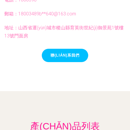
郵箱：18003489b**
640@163.com
地址：山西省運(yùn)城市稷山縣育英街世紀(jì)御景苑1號樓
13號門面房
聯(LIÁN)系我們
產(CHǍN)品列表