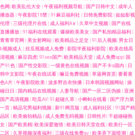
色网
|
欧美乱伦大全
|
午夜福利视频导航
|
国产日韩中文
|
成年人
91线上 美女黄久久 91国产制服 91美女泡 九一处女网 亚洲色情天堂 91熟女
播放器
|
午夜影院18禁
|
91麻豆福利社
|
日韩免费影院
|
如如影视
色 精品四虎不卡 深爱激情五月婷婷 91黑丝成人视频 肏屄一区 美女肏屄韩国
伦理
|
三级伦理片在线
|
成人福利A∨
|
久草中文视频
|
国产在线
直播播放
|
91福利在线观看
|
爆操欧美美女
|
国产私拍精品福利
|
91男人视频 极品美女射 影音先锋AV资源网站 91制片国产精品 九草在线 天
青青草官网
|
美女射网站
|
欧美精品之足交
|
91后入视频
|
男女日
b视频成人
|
丝瓜视频成人免费
|
影院半夜福利影院
|
欧美在线高
美mv天美 91九色蝌蚪成人国产 东方四虎影 日本阿V电影在线 91微拍网 久久
清视频
|
麻豆四虎
|
91sex国产
|
欧美精品天堂
|
成人免费app
|
国
产91色
|
国产性交影院
|
一级黄色在线视频
|
国产不卡a国内
|
日
日韩人妻丝袜一区 先锋影音偷拍 A级片男人天堂 乱子伦国产精品 国产免费
韩中文影院
|
午夜在线试看
|
嘛豆免费视频
|
草逼网首页
|
要看黄
色A片
|
午夜影院欧美
|
波多野吉衣快播
|
日本韩国视频网站
|
操
久久视频 色悠悠亚洲综合 91软件网战试看 乱色导航 91超碰综合 大香蕉伊人
碰日日
|
国内精品在线视频
|
人妻导航
|
国产一区二区伪娘
|
亚洲
91色网 欧美精品瑟瑟 影音先锋色AV资源网 趁人福利在线 蜜芽极品视觉盛宴
国产高清视频
|
吃瓜AV
|
91超碰久草
|
小蝌蚪在线看
|
国产浮力第
一页
|
精品宅男福利视频
|
新91网页版
|
成人福利社区
|
91国产精
91com在线 av熟女 四虎传媒影院 91新人视频 男人女人性天堂α 91超在碰 AV
品区
|
欧美偷拍精品
|
成人免费无码视频
|
日韩性片
|
干超碰碰熟
女
|
国产欧美精
|
欧美深爱激情
|
欧美日韩天堂在线
|
欧美行一区
网站 久久宜春院 性催残变态bdsm 91素人网 国内日本韩国欧美91 色呦呦官
二区
|
久草视频深夜福利
|
三级在线免费av
|
欧美弄下面喷潮
|
成