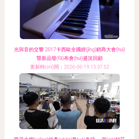
光與音的交響 2017卡西歐全國經(jīng)銷商大會(huì)
暨新品發(fā)布會(huì)盛況回顧
更新時(shí)間：2026-06-19 15:37:52