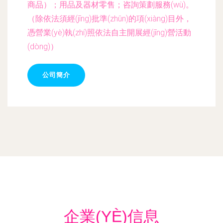
商品）；用品及器材零售；咨詢策劃服務(wù)。
（除依法須經(jīng)批準(zhǔn)的項(xiàng)目外，
憑營業(yè)執(zhí)照依法自主開展經(jīng)營活動
(dòng)）
公司簡介
企業(YÈ)信息