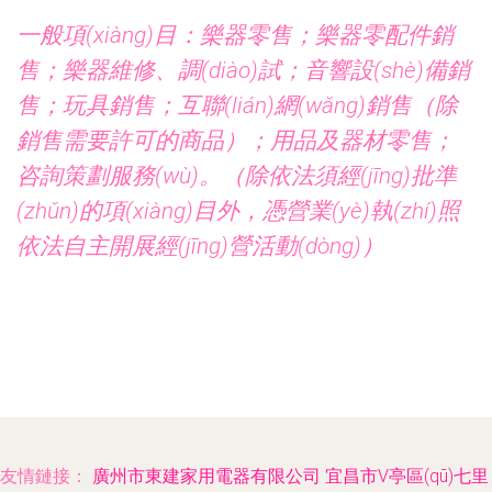
一般項(xiàng)目：樂器零售；樂器零配件銷
售；樂器維修、調(diào)試；音響設(shè)備銷
售；玩具銷售；互聯(lián)網(wǎng)銷售（除
銷售需要許可的商品）；用品及器材零售；
咨詢策劃服務(wù)。（除依法須經(jīng)批準
(zhǔn)的項(xiàng)目外，憑營業(yè)執(zhí)照
依法自主開展經(jīng)營活動(dòng)）
友情鏈接：
廣州市東建家用電器有限公司
宜昌市V亭區(qū)七里