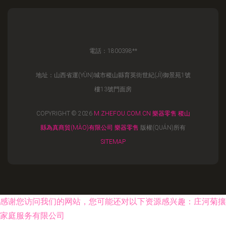
電話：1800398**
地址：山西省運(YÙN)城市稷山縣育英街世紀(JÌ)御景苑1號
樓13號門面房
COPYRIGHT © 2026
M.ZHEFOU.COM.CN
樂器零售
稷山
縣為真商貿(MÀO)有限公司
樂器零售
版權(QUÁN)所有
SITEMAP
感谢您访问我们的网站，您可能还对以下资源感兴趣：庄河菊攘
家庭服务有限公司