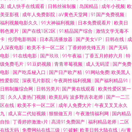
及
|
成人快手在线观看
|
日韩丝袜制服
|
岛国精品
|
成年小视频
|
欧
线观看竹菊 成人不卡视频专区 久久嫩草精品久久网站 91prom在线观看 av福
美亚影视
|
成年人免费影院
|
aV黄色天堂网
|
91国产免费视频
|
利免费 久久国产精品久久 亚洲艹逼在线 91网站熊猫 国产福利网站 欧美成在
福利视频电影久久
|
91大神福利视频
|
日本免费观看片
|
欧美日
韩色黄片
|
国产在线1区2区
|
91精品国产综合
|
激情文学无毒不
线 夜夜欢日日干 俺去啦视频官网 免费看一区二区A片 中文字幕海角 97资源
卡
|
伦理电影韩国
|
日本高清播放器
|
国产美女VIP
|
日韩在线
|
成
人深夜电影
|
欧美不卡一区二区
|
丁香婷婷先锋五月
|
国产无码
在线观看 黄色美女三极网站 日韩gav在线观看 91N综合视频 成人午夜国产精
电影
|
91在线电影
|
国产玖玖
|
91午夜福
|
丁香五月婷婷六月
|
特
级免费毛片
|
91豆奶视频
|
青青草莓视频
|
成人无码涩
|
国产免费
品免费 微拍福利电影 91伊人橘子 国产免费色在线 色伊人大香蕉 91国产传媒
电影
|
国产吃瓜秘入口
|
国产日产欧产精
|
91网站免费
|
欧美黑人
性爱影院
视频 www无码色图 欧美黄色成人日韩 亚洲热A朋友的妈妈 国产久久伊人 四
|
深夜毛片影院
|
午夜两性福利视频
|
国产福利精品91
|
日韩制服综合网
|
日韩另类片
|
国产黄在线观看
|
欧美性爱区第一
虎麻豆蜜豆 91玩在线视频网站 九一综合色 少妇无码一区日韩 91国产精品在
页
|
久久人妻热门视频
|
欧美乱码
|
波多野吉衣老师
|
国产一二三
区在线
|
欧美不卡一区二区
|
成年人免费大片
|
午夜叉叉叉永久
线视频 肏屄肏肏 欧美后入 影音先锋永久资源 成人春色影视在线 日本黄色永
九
|
成人富二代短视频
|
狠狠做五月
|
午夜激情福利网
|
国内精品
自拍
|
丁香婷婷激激v片
|
高清91免费国产
|
福利精品老师
|
二区
久视频 91九色蝌蚪绿帽人妻 成人网入口 毛片网站麻豆一二三区 性无码97
在线无码
|
免费网站在线三级
|
91破解
|
欧美日韩大陆在线
|
AV黄