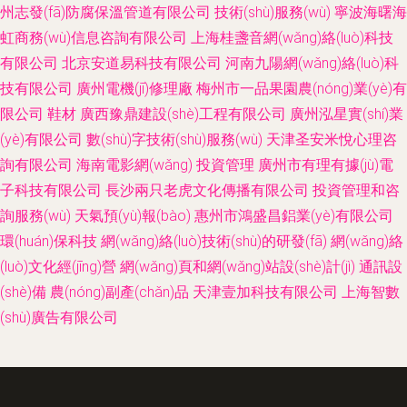
州志發(fā)防腐保溫管道有限公司
技術(shù)服務(wù)
寧波海曙海
虹商務(wù)信息咨詢有限公司
上海桂盞音網(wǎng)絡(luò)科技
有限公司
北京安道易科技有限公司
河南九陽網(wǎng)絡(luò)科
技有限公司
廣州電機(jī)修理廠
梅州市一品果園農(nóng)業(yè)有
限公司
鞋材
廣西豫鼎建設(shè)工程有限公司
廣州泓星實(shí)業
(yè)有限公司
數(shù)字技術(shù)服務(wù)
天津圣安米悅心理咨
詢有限公司
海南電影網(wǎng)
投資管理
廣州市有理有據(jù)電
子科技有限公司
長沙兩只老虎文化傳播有限公司
投資管理和咨
詢服務(wù)
天氣預(yù)報(bào)
惠州市鴻盛昌鋁業(yè)有限公司
環(huán)保科技
網(wǎng)絡(luò)技術(shù)的研發(fā)
網(wǎng)絡
(luò)文化經(jīng)營
網(wǎng)頁和網(wǎng)站設(shè)計(jì)
通訊設
(shè)備
農(nóng)副產(chǎn)品
天津壹加科技有限公司
上海智數
(shù)廣告有限公司